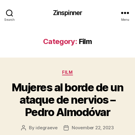
Zinspinner
Search
Menu
Category:
Film
Categories
FILM
Mujeres al borde de un
ataque de nervios –
Pedro Almodóvar
By
idegraeve
November 22, 2023
Post
Post
author
date