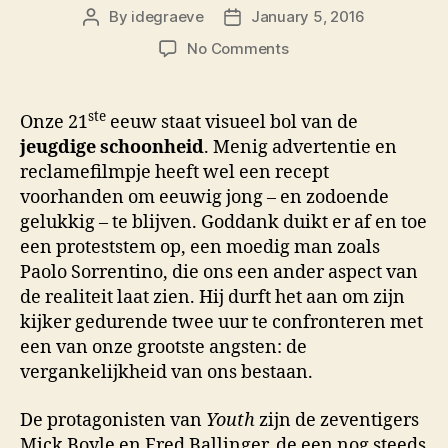
By
idegraeve
January 5, 2016
Post
Post
author
date
on
No Comments
Youth
–
Paolo
ste
Onze 21
eeuw staat visueel bol van de
Sorrentino
jeugdige schoonheid
. Menig advertentie en
reclamefilmpje heeft wel een recept
voorhanden om eeuwig jong – en zodoende
gelukkig – te blijven. Goddank duikt er af en toe
een proteststem op, een moedig man zoals
Paolo Sorrentino, die ons een ander aspect van
de realiteit laat zien. Hij durft het aan om zijn
kijker gedurende twee uur te confronteren met
een van onze grootste angsten: de
vergankelijkheid van ons bestaan.
De protagonisten van
Youth
zijn de zeventigers
Mick Boyle en Fred Ballinger, de een nog steeds