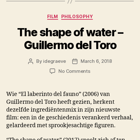
Categories
FILM
PHILOSOPHY
The shape of water –
Guillermo del Toro
By
idegraeve
March 6, 2018
Post
Post
author
date
on
No Comments
The
shape
of
Wie “El laberinto del fauno” (2006) van
water
Guillermo del Toro heeft gezien, herkent
–
dezelfde ingrediëntenmix in zijn nieuwste
Guillermo
film: een in de geschiedenis verankerd verhaal,
del
gelardeerd met sprookjesachtige figuren.
Toro