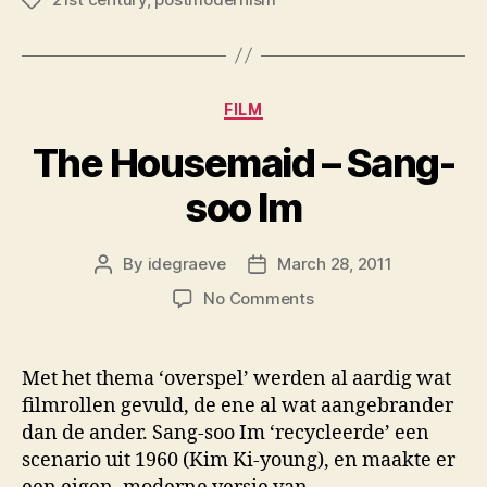
Tags
Categories
FILM
The Housemaid – Sang-
soo Im
By
idegraeve
March 28, 2011
Post
Post
author
date
on
No Comments
The
Housemaid
–
Met het thema ‘overspel’ werden al aardig wat
Sang-
filmrollen gevuld, de ene al wat aangebrander
soo
dan de ander. Sang-soo Im ‘recycleerde’ een
Im
scenario uit 1960 (Kim Ki-young), en maakte er