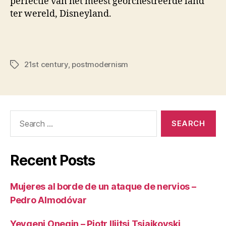
perfectie van het meest georchestreerde land
ter wereld, Disneyland.
21st century
,
postmodernism
Tags
Search
for:
Recent Posts
Mujeres al borde de un ataque de nervios –
Pedro Almodóvar
Yevgeni Onegin – Pjotr Iljitsj Tsjajkovski