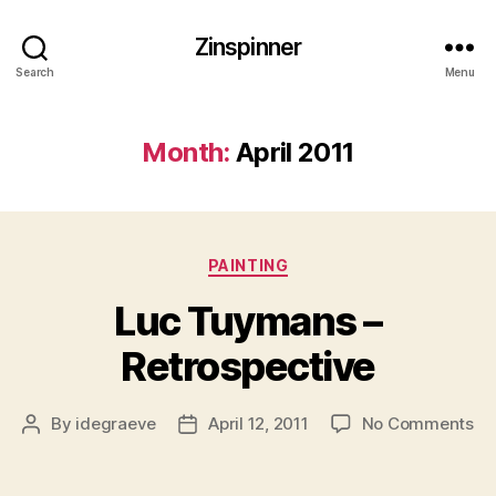
Zinspinner
Search
Menu
Month:
April 2011
Categories
PAINTING
Luc Tuymans –
Retrospective
on
By
idegraeve
April 12, 2011
No Comments
Post
Post
Lu
author
date
Tu
–