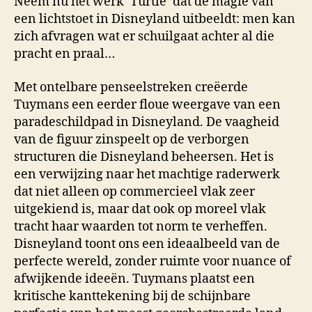
Neem nu het werk ‘Turtle’ dat de magie van
een lichtstoet in Disneyland uitbeeldt: men kan
zich afvragen wat er schuilgaat achter al die
pracht en praal…
Met ontelbare penseelstreken creëerde
Tuymans een eerder floue weergave van een
paradeschildpad in Disneyland. De vaagheid
van de figuur zinspeelt op de verborgen
structuren die Disneyland beheersen. Het is
een verwijzing naar het machtige raderwerk
dat niet alleen op commercieel vlak zeer
uitgekiend is, maar dat ook op moreel vlak
tracht haar waarden tot norm te verheffen.
Disneyland toont ons een ideaalbeeld van de
perfecte wereld, zonder ruimte voor nuance of
afwijkende ideeën. Tuymans plaatst een
kritische kanttekening bij de schijnbare