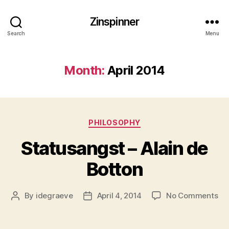
Zinspinner
Search
Menu
Month:
April 2014
Categories
PHILOSOPHY
Statusangst – Alain de
Botton
on
By
idegraeve
April 4, 2014
No Comments
Post
Post
St
author
date
–
Ala