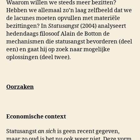
Waarom willen we steeds meer bezitten?
de
Hebben we allemaal zo’n laag zelfbeeld dat we
Bo
de lacunes moeten opvullen met materiële
bezittingen? In
Statusangst
(2004) analyseert
hedendaags filosoof Alain de Botton de
mechanismen die statusangst bevorderen (deel
een) en gaat hij op zoek naar mogelijke
oplossingen (deel twee).
Oorzaken
Economische context
Statusangst
an sich
is geen recent gegeven,
maar zo oud is het nu ook weer niet. Deze vorm