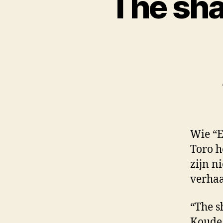
The sha
Wie “E
Toro h
zijn n
verhaa
“The s
Koude 