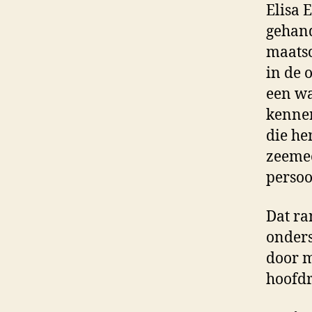
Elisa 
gehand
maatsc
in de 
een wa
kennen
die he
zeemee
persoo
Dat ra
onders
door m
hoofdr