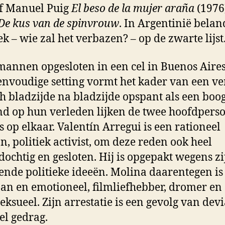
f Manuel Puig
El beso de la mujer araña
(1976
De kus van de spinvrouw
. In Argentinië bela
ek – wie zal het verbazen? – op de zwarte lijst
annen opgesloten in een cel in Buenos Aires
envoudige setting vormt het kader van een ve
ch bladzijde na bladzijde opspant als een boog
d op hun verleden lijken de twee hoofdpers
ts op elkaar. Valentín Arregui is een rationeel
n, politiek activist, om deze reden ook heel
dochtig en gesloten. Hij is opgepakt wegens zi
ende politieke ideeën. Molina daarentegen is
an en emotioneel, filmliefhebber, dromer en
ksueel. Zijn arrestatie is een gevolg van dev
el gedrag.