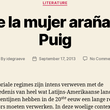
Categories
LITERATURE
e la mujer arañ
Puig
By
idegraeve
September 17, 2013
No Comme
ost
Post
thor
date
oriale regimes zijn intens verweven met de
edenis van heel wat Latijns-Amerikaanse lan
ste
entijnen hebben in de 20
eeuw een lange r
ors moeten verwerken. In deze woelige contex