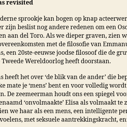
s revisited
derne sprookje kan bogen op knap acteerwer
r zijn beslist nog andere redenen om een Osc
ken aan del Toro. Als we dieper graven, zien 
overeenkomsten met de filosofie van Emman
s, een 20ste-eeuwse joodse filosoof die de gr
 Tweede Wereldoorlog heeft doorstaan.
s heeft het over ‘de blik van de ander’ die be
ke mate je ‘mens’ bent en voor volledig wordt
n. De zeemeerman houdt ons een spiegel voo
enaamd ‘onvolmaakte’ Elisa als volmaakt te z
zien we haar als een mens, een intelligente pe
voelens, met seksuele aantrekkingskracht, en