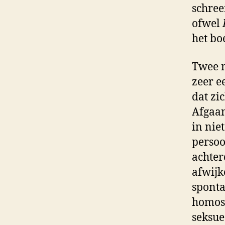
schree
ofwel
het bo
Twee m
zeer e
dat zi
Afgaan
in nie
persoo
achter
afwijk
sponta
homose
seksue