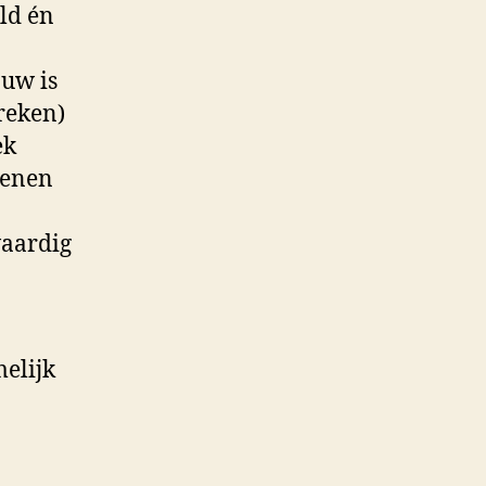
ld én
ouw is
reken)
ek
genen
waardig
elijk