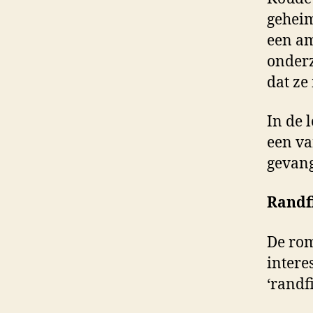
geheim
een am
onderz
dat ze
In de 
een va
gevang
Randf
De rom
intere
‘randf