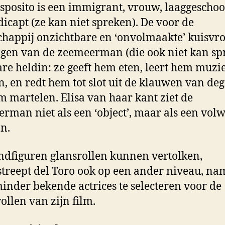
Esposito is een immigrant, vrouw, laaggeschoo
icapt (ze kan niet spreken). De voor de
happij onzichtbare en ‘onvolmaakte’ kuisvr
ogen van de zeemeerman (die ook niet kan sp
re heldin: ze geeft hem eten, leert hem muzi
, en redt hem tot slot uit de klauwen van de
m martelen. Elisa van haar kant ziet de
rman niet als een ‘object’, maar als een vol
n.
ndfiguren glansrollen kunnen vertolken,
treept del Toro ook op een ander niveau, nam
inder bekende actrices te selecteren voor de
ollen van zijn film.