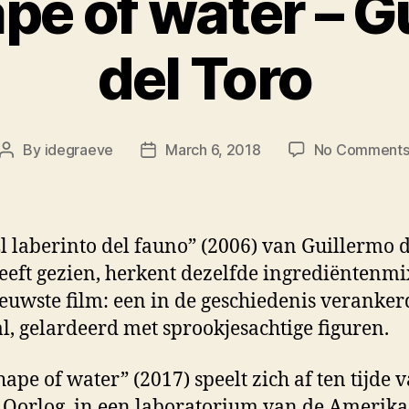
pe of water – G
del Toro
By
idegraeve
March 6, 2018
No Comment
Post
Post
author
date
l laberinto del fauno” (2006) van Guillermo d
eeft gezien, herkent dezelfde ingrediëntenmi
ieuwste film: een in de geschiedenis veranker
l, gelardeerd met sprookjesachtige figuren.
hape of water” (2017) speelt zich af ten tijde 
Oorlog, in een laboratorium van de Amerik