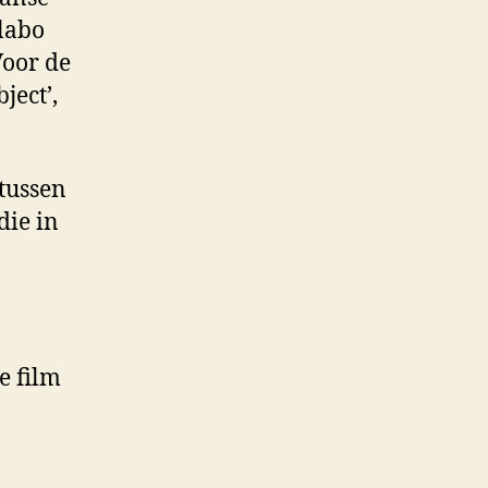
labo
Voor de
ject’,
 tussen
die in
e film