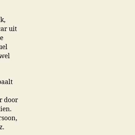
k,
ar uit
we
uel
uwel
paalt
r door
ien.
rsoon,
z.