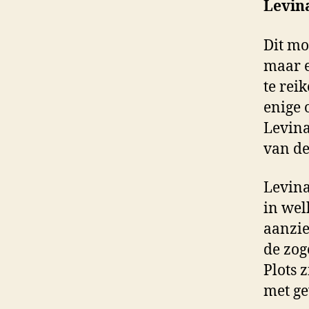
Levina
Dit mo
maar e
te rei
enige 
Levina
van de
Levina
in wel
aanzie
de zog
Plots 
met ge