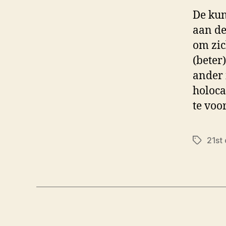
De kun
aan de
om zic
(beter
ander 
holoca
te voo
21st 
Tags