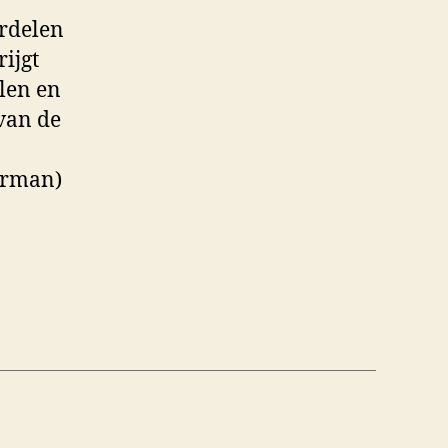
ordelen
ijgt
llen en
van de
erman)