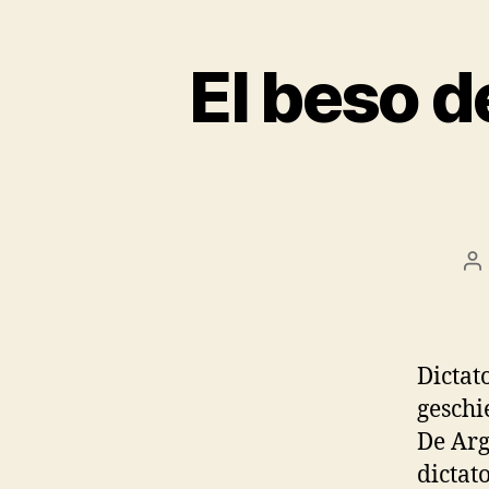
El beso d
P
au
Dictat
geschi
De Arg
dictat